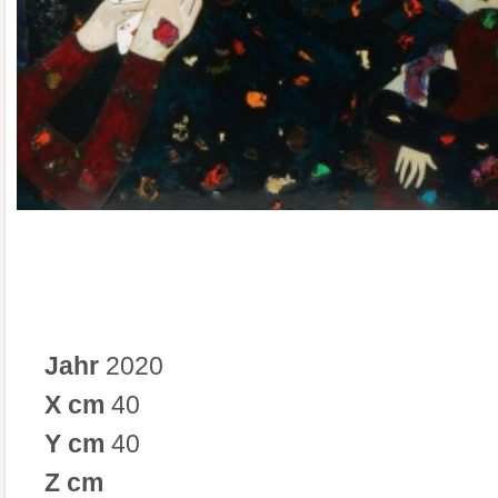
Jahr
2020
X cm
40
Y cm
40
Z cm