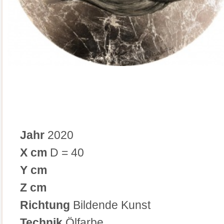
Jahr
2020
X cm
D = 40
Y cm
Z cm
Richtung
Bildende Kunst
Technik
Ölfarbe