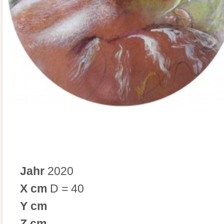
Jahr
2020
X cm
D = 40
Y cm
Z cm