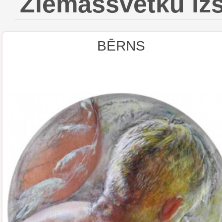
Ziemassvētku iz
BĒRNS