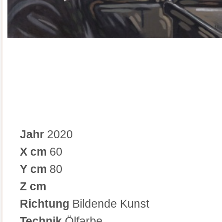
Jahr
2020
X cm
60
Y cm
80
Z cm
Richtung
Bildende Kunst
Technik
Ölfarbe