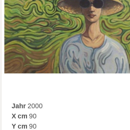
Jahr
2000
X cm
90
Y cm
90