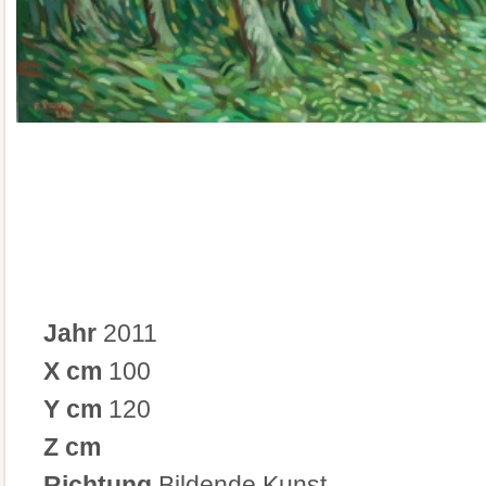
Jahr
2011
X cm
100
Y cm
120
Z cm
Richtung
Bildende Kunst