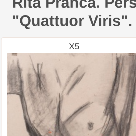
Rita Pranča. Per
"Quattuor Viris".
X5