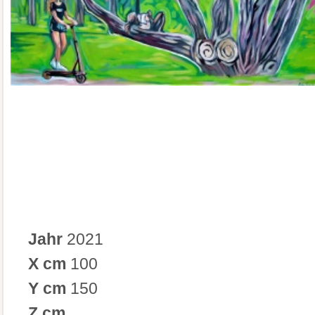
Jahr
2021
X cm
100
Y cm
150
Z cm