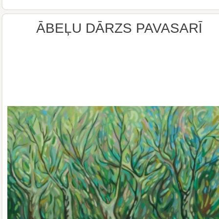
ĀBEĻU DĀRZS PAVASARĪ