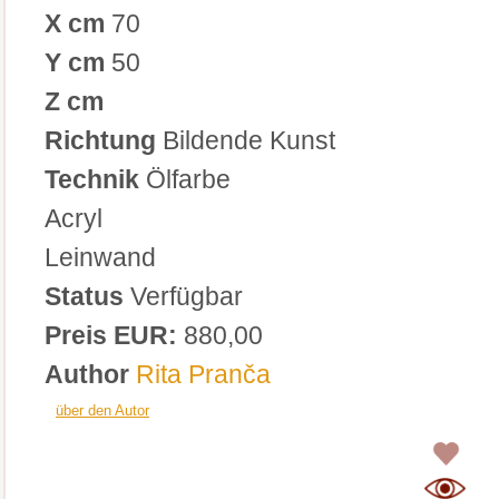
X cm
70
Y cm
50
Z cm
Richtung
Bildende Kunst
Technik
Ölfarbe
Acryl
Leinwand
Status
Verfügbar
Preis EUR:
880,00
Author
Rita Pranča
über den Autor
0