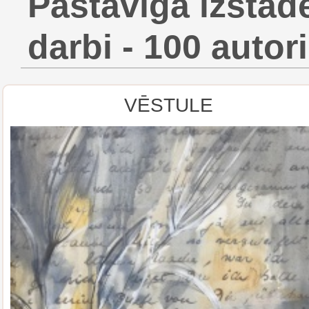
Pastāvīgā izstād
darbi - 100 autori
VĒSTULE