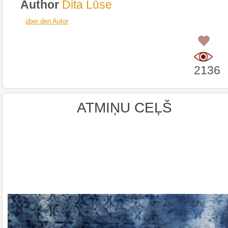
Author
Dita Lūse
über den Autor
0
2136
ATMIŅU CEĻŠ