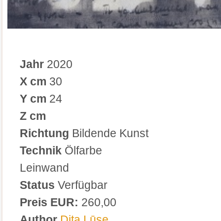
Jahr
2020
X cm
30
Y cm
24
Z cm
Richtung
Bildende Kunst
Technik
Ölfarbe
Leinwand
Status
Verfügbar
Preis EUR:
260,00
Author
Dita Lūse