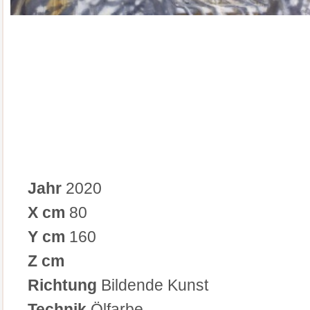
Jahr
2020
X cm
80
Y cm
160
Z cm
Richtung
Bildende Kunst
Technik
Ölfarbe