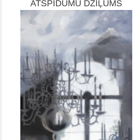
ATSPĪDUMU DZIĻUMS