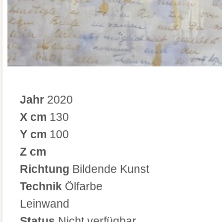
Jahr
2020
X cm
130
Y cm
100
Z cm
Richtung
Bildende Kunst
Technik
Ölfarbe
Leinwand
Status
Nicht verfügbar