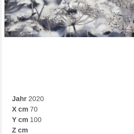
Jahr
2020
X cm
70
Y cm
100
Z cm