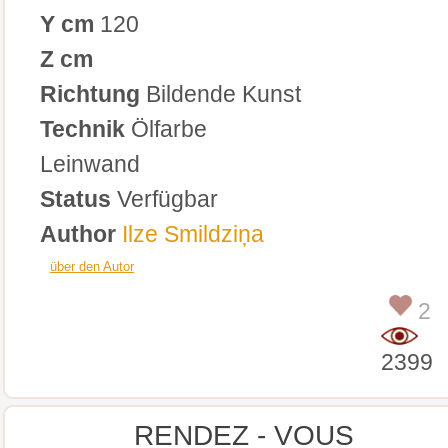
Y cm
120
Z cm
Richtung
Bildende Kunst
Technik
Ölfarbe
Leinwand
Status
Verfügbar
Author
Ilze Smildziņa
über den Autor
2
2399
RENDEZ - VOUS