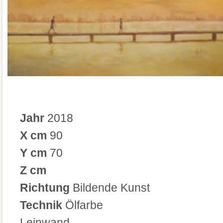
Jahr
2018
X cm
90
Y cm
70
Z cm
Richtung
Bildende Kunst
Technik
Ölfarbe
Leinwand