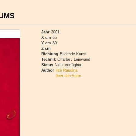
GUMS
Jahr
2001
X cm
65
Y cm
80
Z cm
Richtung
Bildende Kunst
Technik
Ölfarbe / Leinwand
Status
Nicht verfügbar
Author
Ilze Raudiņa
über den Autor