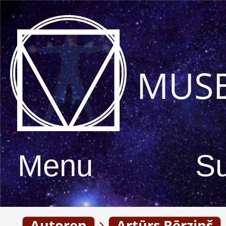
MUS
Menu
S
Autoren
Artūrs Bērziņš