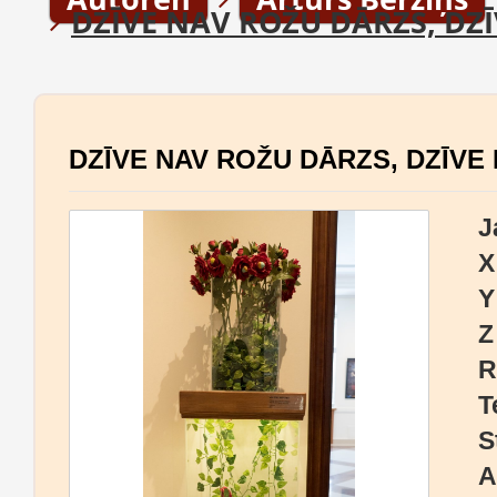
DZĪVE NAV ROŽU DĀRZS, DZ
DZĪVE NAV ROŽU DĀRZS, DZĪVE
J
X
Y
Z
R
T
S
A