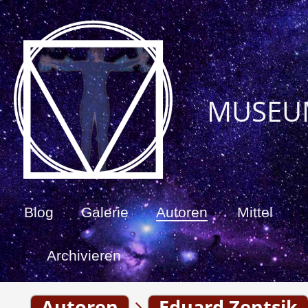
MUSEU
Blog
Galerie
Autoren
Mittel
Archivieren
Autoren
Eduard Zentsik