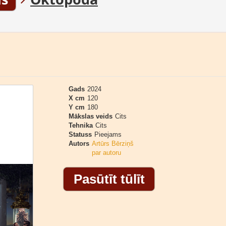
Gads
2024
X cm
120
Y cm
180
Mākslas veids
Cits
Tehnika
Cits
Statuss
Pieejams
Autors
Artūrs Bērziņš
par autoru
Pasūtīt tūlīt