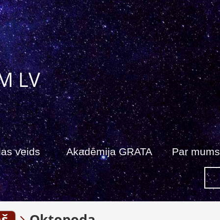
M LV
as veids
Akadēmija GRATA
Par mums
ņš
Oktopoda