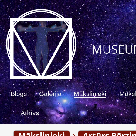
MUSEU
Blogs
Galerija
Mākslinieki
Māksl
Arhīvs
Mākslinieki
Artūrs Bērzi