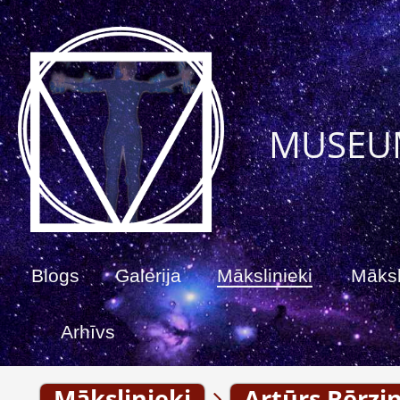
MUSEU
Blogs
Galerija
Mākslinieki
Māksl
Arhīvs
Mākslinieki
Artūrs Bērzi