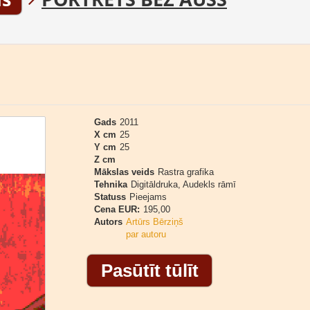
Gads
2011
X cm
25
Y cm
25
Z cm
Mākslas veids
Rastra grafika
Tehnika
Digitāldruka, Audekls rāmī
Statuss
Pieejams
Cena EUR:
195,00
Autors
Artūrs Bērziņš
par autoru
Pasūtīt tūlīt