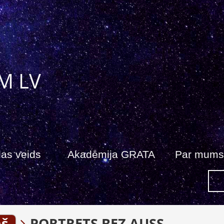
M LV
as veids
Akadēmija GRATA
Par mums
ņš
PORTRETS BEZ AUSS