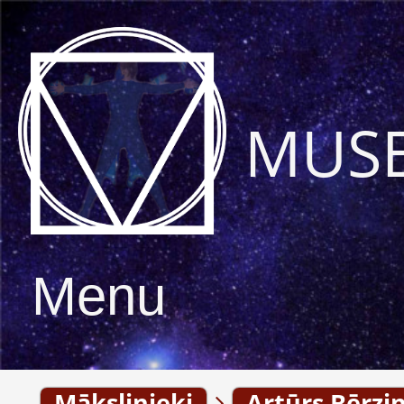
MUS
Menu
Mākslinieki
Artūrs Bērzi