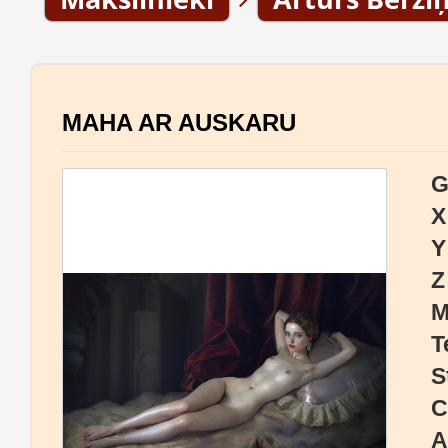
MAHA AR AUSKARU
G
X
Y
Z
M
T
S
C
A