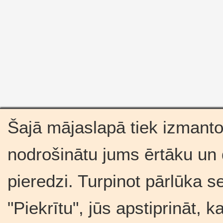
Šajā mājaslapā tiek izmantot
nodrošinātu jums ērtāku un
pieredzi. Turpinot pārlūka s
"Piekrītu", jūs apstiprināt, 