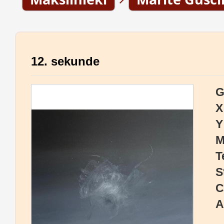
12. sekunde
G
X
Y
M
T
S
C
A