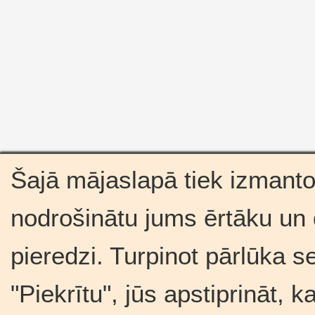
Šajā mājaslapā tiek izmantot
nodrošinātu jums ērtāku un
pieredzi. Turpinot pārlūka s
"Piekrītu", jūs apstiprināt, 