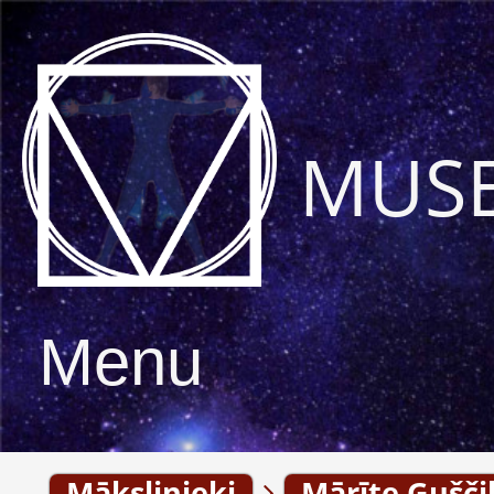
MUS
Menu
Mākslinieki
Mārīte Gušči