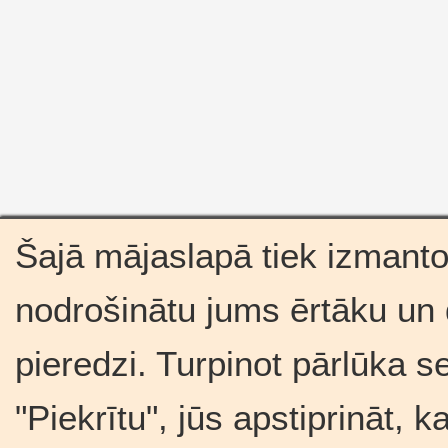
Šajā mājaslapā tiek izmantot
nodrošinātu jums ērtāku un
pieredzi. Turpinot pārlūka s
"Piekrītu", jūs apstiprināt, 