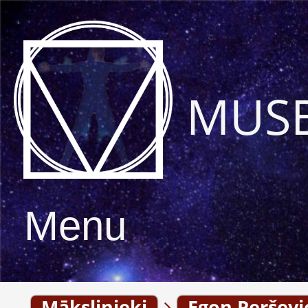
MUS
Menu
Mākslinieki
Egon Perševi