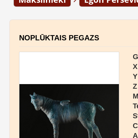
NOPLŪKTAIS PEGAZS
G
X
Y
Z
M
T
S
C
A