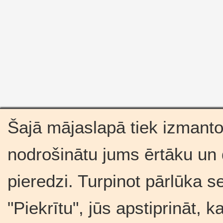
Šajā mājaslapā tiek izmantot
nodrošinātu jums ērtāku un
pieredzi. Turpinot pārlūka s
"Piekrītu", jūs apstiprināt, 