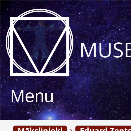
MUS
Menu
Mākslinieki
Eduard Zents