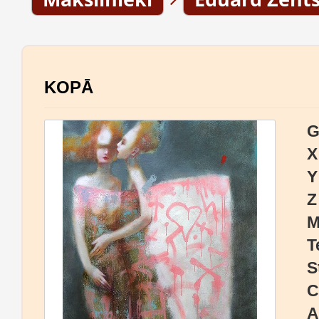
KOPĀ
G
X
Y
Z
M
T
S
C
A