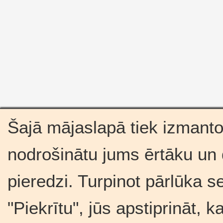
Šajā mājaslapā tiek izmantot
nodrošinātu jums ērtāku un
pieredzi. Turpinot pārlūka s
"Piekrītu", jūs apstiprināt, 