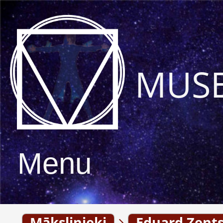
MUS
Menu
Mākslinieki
Eduard Zents