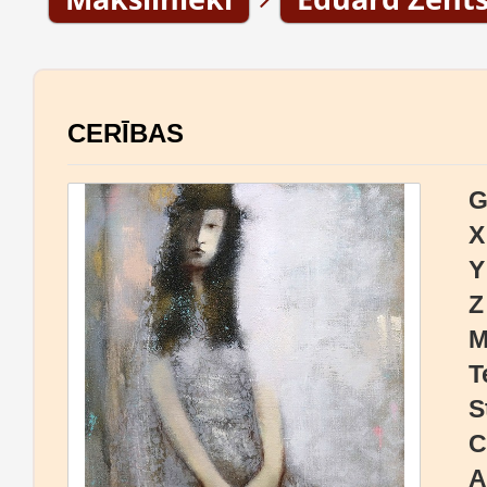
CERĪBAS
G
X
Y
Z
M
T
S
C
A