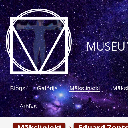
MUSEU
Blogs
Galerija
Mākslinieki
Māksl
Arhīvs
Mākslinieki
Eduard Zents