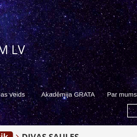
M LV
as veids
Akadēmija GRATA
Par mums
ik
DIVAS SAULES