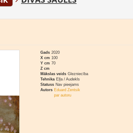
Gads
2020
X cm
100
Y cm
70
Z cm
Mākslas veids
Glezniecība
Tehnika
Eļļa / Audekls
Statuss
Nav pieejams
Autors
Eduard Zentsik
par autoru