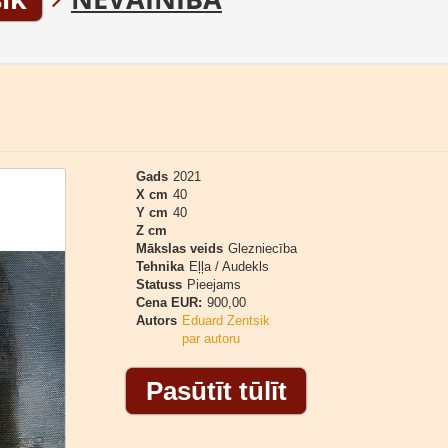
Gads
2021
X cm
40
Y cm
40
Z cm
Mākslas veids
Glezniecība
Tehnika
Eļļa / Audekls
Statuss
Pieejams
Cena EUR:
900,00
Autors
Eduard Zentsik
par autoru
Pasūtīt tūlīt