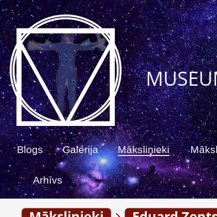
MUSEU
Blogs
Galerija
Mākslinieki
Māksl
Arhīvs
Mākslinieki
Eduard Zents