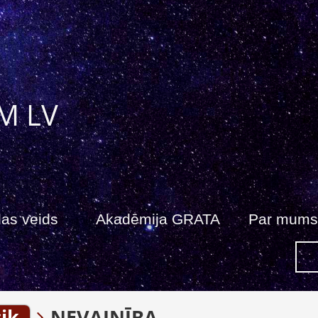
M LV
as veids
Akadēmija GRATA
Par mums
ik
NEVAINĪBA