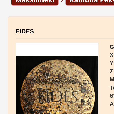
FIDES
G
X
Y
Z
M
T
S
A