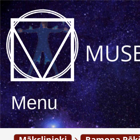
MUS
Menu
Mākslinieki
Ramona Pēk