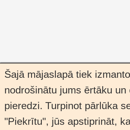
Šajā mājaslapā tiek izmantot
nodrošinātu jums ērtāku un
pieredzi. Turpinot pārlūka s
"Piekrītu", jūs apstiprināt, 