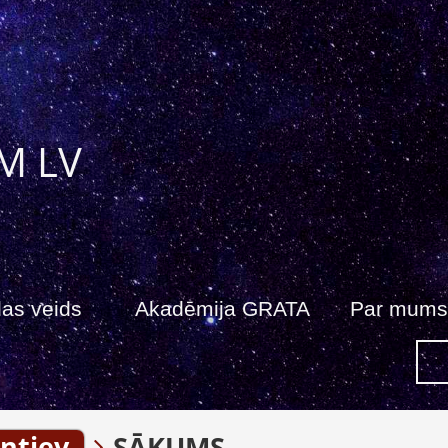
M LV
as veids
Akadēmija GRATA
Par mums
ntjev
SĀKUMS