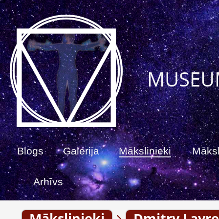
MUSEU
Blogs
Galerija
Mākslinieki
Māksl
Arhīvs
Mākslinieki
Dmitry Lavre