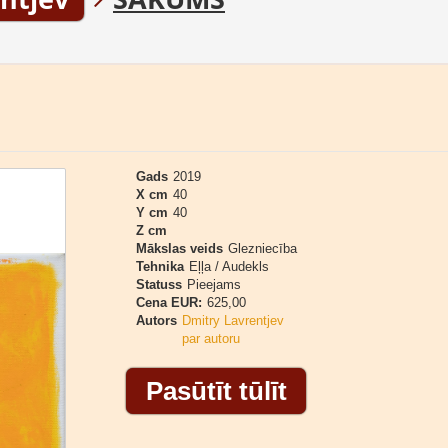
Gads
2019
X cm
40
Y cm
40
Z cm
Mākslas veids
Glezniecība
Tehnika
Eļļa / Audekls
Statuss
Pieejams
Cena EUR:
625,00
Autors
Dmitry Lavrentjev
par autoru
Pasūtīt tūlīt