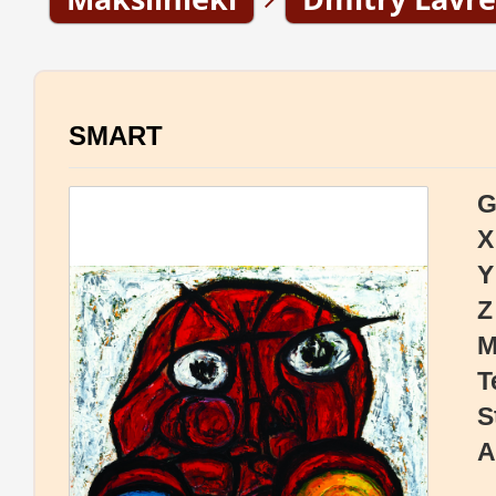
SMART
G
X
Y
Z
M
T
S
A