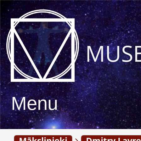
MUS
Menu
Mākslinieki
Dmitry Lavre