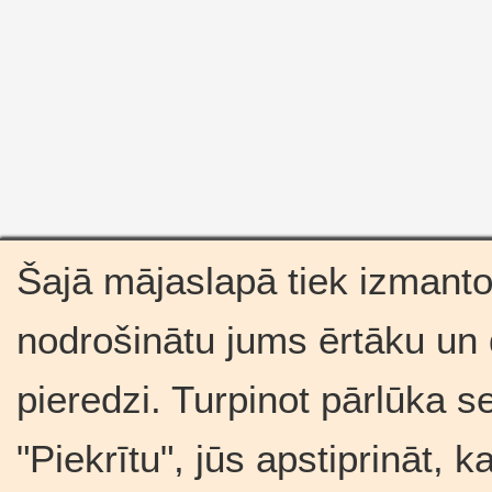
Šajā mājaslapā tiek izmantot
nodrošinātu jums ērtāku un
pieredzi. Turpinot pārlūka s
"Piekrītu", jūs apstiprināt, 