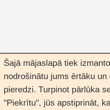
Šajā mājaslapā tiek izmantot
nodrošinātu jums ērtāku un
pieredzi. Turpinot pārlūka s
"Piekrītu", jūs apstiprināt, 