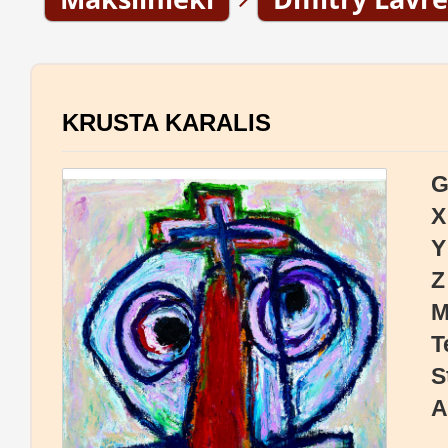
KRUSTA KARALIS
G
X
Y
Z
M
T
S
A