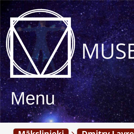
MUS
Menu
Mākslinieki
Dmitry Lavre