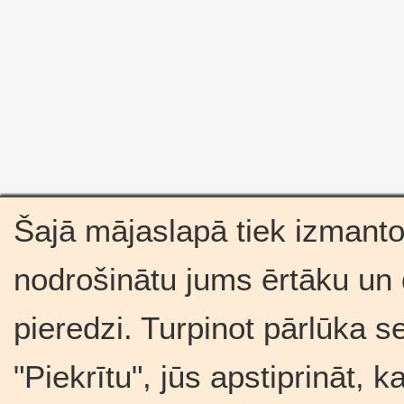
Šajā mājaslapā tiek izmantot
nodrošinātu jums ērtāku un
pieredzi. Turpinot pārlūka s
"Piekrītu", jūs apstiprināt, 