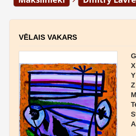
VĒLAIS VAKARS
G
X
Y
Z
M
T
S
A