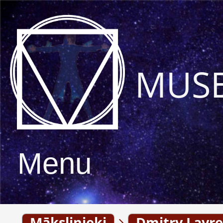
MUS
Menu
Mākslinieki
Dmitry Lavre