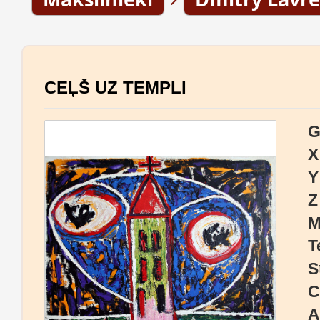
CEĻŠ UZ TEMPLI
G
X
Y
Z
M
T
S
C
A