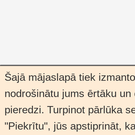
Šajā mājaslapā tiek izmantot
nodrošinātu jums ērtāku un
pieredzi. Turpinot pārlūka s
"Piekrītu", jūs apstiprināt, 