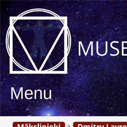
MUS
Menu
Mākslinieki
Dmitry Lavre