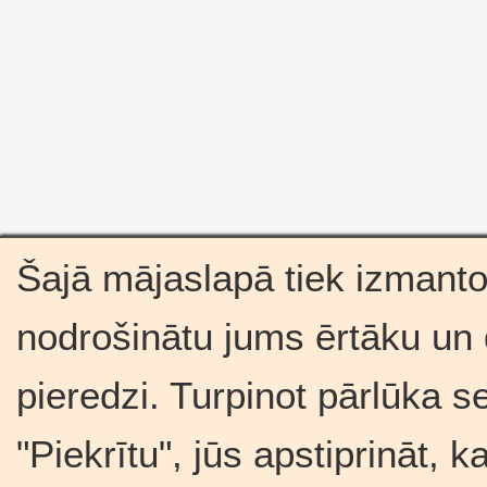
Šajā mājaslapā tiek izmantot
nodrošinātu jums ērtāku un
pieredzi. Turpinot pārlūka s
"Piekrītu", jūs apstiprināt, 