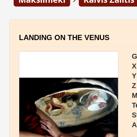
LANDING ON THE VENUS
G
X
Y
Z
M
T
S
A