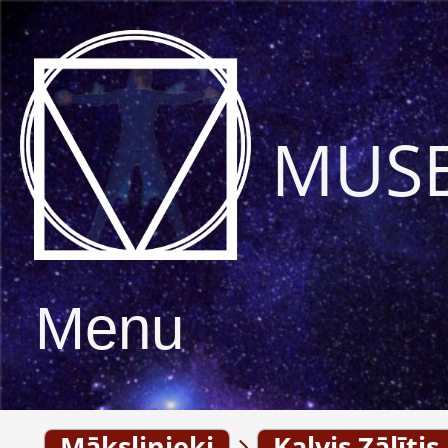
MUS
Menu
Mākslinieki
Kalvis Zālītis